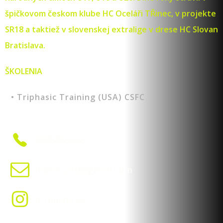
špičkovom českom klube HC Oceláři TŘinec, v projekte
SR18 a taktiež v slovenskej extralige v drese HC Slovan
Bratislava.
ŠKOLENIA
Triphasic Training (USA) CSFC
0905836046
masnica10@gmail.com
p_masnicaa