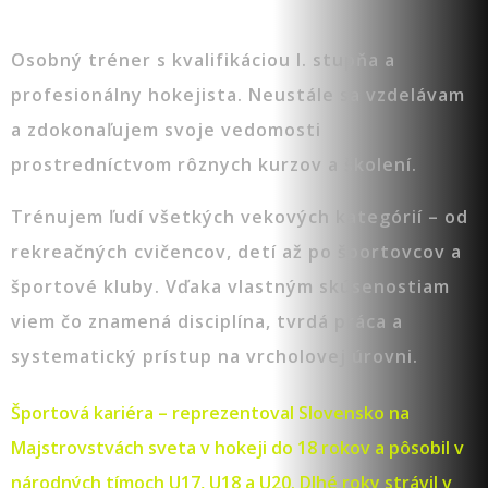
Osobný tréner s kvalifikáciou I. stupňa a
profesionálny hokejista. Neustále sa vzdelávam
a zdokonaľujem svoje vedomosti
prostredníctvom rôznych kurzov a školení.
Trénujem ľudí všetkých vekových kategórií – od
rekreačných cvičencov, detí až po športovcov a
športové kluby. Vďaka vlastným skúsenostiam
viem čo znamená disciplína, tvrdá práca a
systematický prístup na vrcholovej úrovni.
Športová kariéra – reprezentoval Slovensko na
Majstrovstvách sveta v hokeji do 18 rokov a pôsobil v
národných tímoch U17, U18 a U20. Dlhé roky strávil v