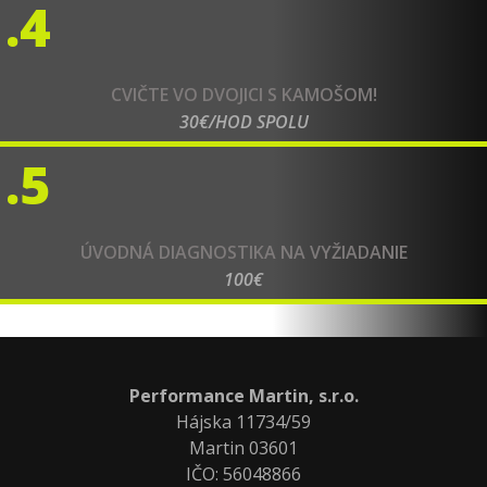
.4
CVIČTE VO DVOJICI S KAMOŠOM!
30€/HOD SPOLU
.5
ÚVODNÁ DIAGNOSTIKA NA VYŽIADANIE
100€
Performance Martin, s.r.o.
Hájska 11734/59
Martin 03601
IČO: 56048866