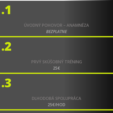
.1
ÚVODNÝ POHOVOR – ANAMNÉZA
BEZPLATNE
.2
PRVÝ SKÚŠOBNÝ TRÉNING
25€
.3
DLHODOBÁ SPOLUPRÁCA
25€/HOD